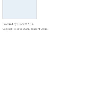
模
Powered by
Discuz!
X3.4
Copyright © 2001-2021, Tencent Cloud.
论
坛