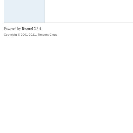
模
Powered by
Discuz!
X3.4
Copyright © 2001-2021, Tencent Cloud.
论
坛