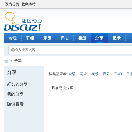
设为首页
收藏本站
论坛
群组
家园
日志
相册
分享
记录
分享
分享
按类型查看:
全部
|
网址
|
视频
|
音乐
|
Flash
|
日
好友的分享
数
›
现在还没分享
我的分享
随便看看