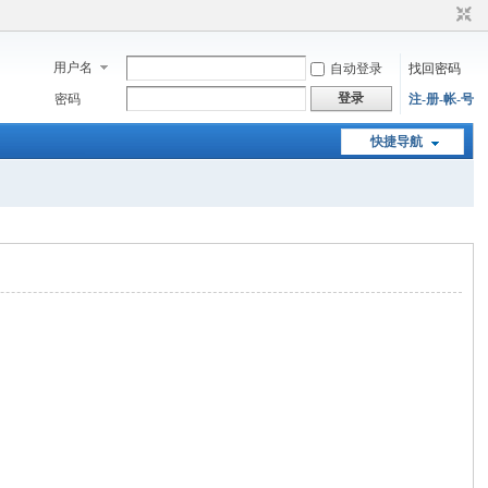
用户名
自动登录
找回密码
登录
密码
注-册-帐-号
快捷导航