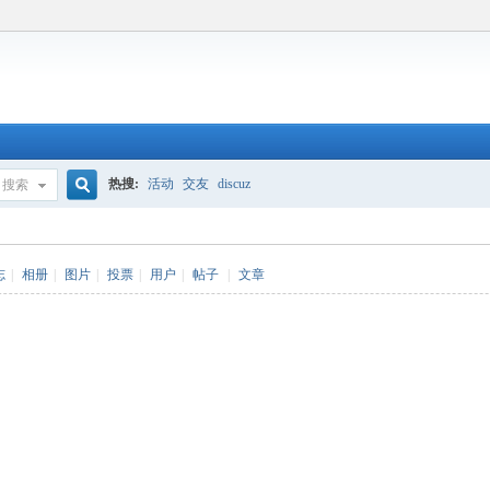
热搜:
活动
交友
discuz
搜索
搜
志
|
相册
|
图片
|
投票
|
用户
|
帖子
|
文章
索