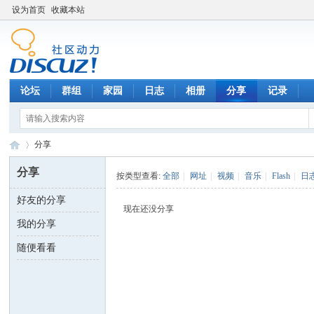
设为首页
收藏本站
论坛
群组
家园
日志
相册
分享
记录
分享
分享
按类型查看:
全部
|
网址
|
视频
|
音乐
|
Flash
|
日
好友的分享
数
›
现在还没分享
我的分享
随便看看