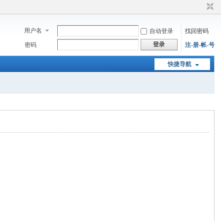
用户名
自动登录
找回密码
登录
密码
注-册-帐-号
快捷导航