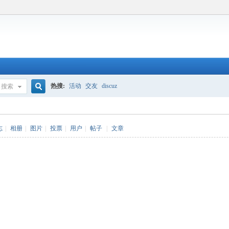
热搜:
活动
交友
discuz
搜索
搜
志
|
相册
|
图片
|
投票
|
用户
|
帖子
|
文章
索