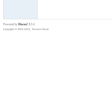
模
Powered by
Discuz!
X3.4
Copyright © 2001-2021, Tencent Cloud.
论
坛