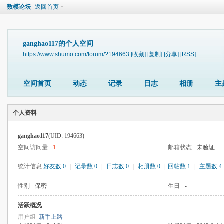
数模论坛
返回首页
ganghao117的个人空间
https://www.shumo.com/forum/?194663
[收藏]
[复制]
[分享]
[RSS]
空间首页
动态
记录
日志
相册
主
个人资料
ganghao117
(UID: 194663)
空间访问量
1
邮箱状态
未验证
统计信息
好友数 0
|
记录数 0
|
日志数 0
|
相册数 0
|
回帖数 1
|
主题数 4
性别
保密
生日
-
活跃概况
用户组
新手上路