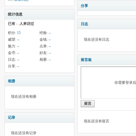
分享
统计信息
已有
--
人来访过
日志
积分:
15
经验:
--
威望:
--
金钱:
--
现在还没有日志
魅力:
--
点券:
--
金币:
--
好友:
--
日志:
--
相册:
--
留言板
分享:
--
相册
你需要登录
现在还没有相册
留言
记录
现在还没有留言
现在还没有记录