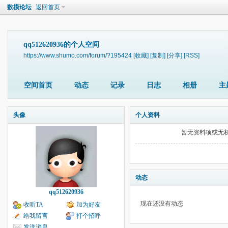
数模论坛
返回首页
qq512620936的个人空间
https://www.shumo.com/forum/?195424
[收藏]
[复制]
[分享]
[RSS]
空间首页
动态
记录
日志
相册
主
头像
个人资料
暂无资料项或无
动态
qq512620936
现在还没有动态
收听TA
加为好友
给我留言
打个招呼
发送消息