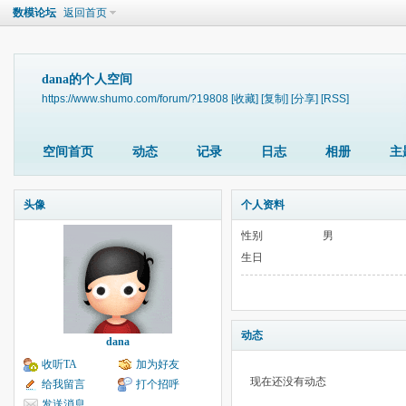
数模论坛
返回首页
dana的个人空间
https://www.shumo.com/forum/?19808
[收藏]
[复制]
[分享]
[RSS]
空间首页
动态
记录
日志
相册
主
头像
个人资料
性别
男
生日
动态
dana
收听TA
加为好友
现在还没有动态
给我留言
打个招呼
发送消息