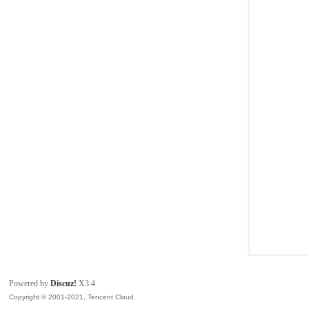
模
论
Powered by
Discuz!
X3.4
Copyright © 2001-2021, Tencent Cloud.
坛