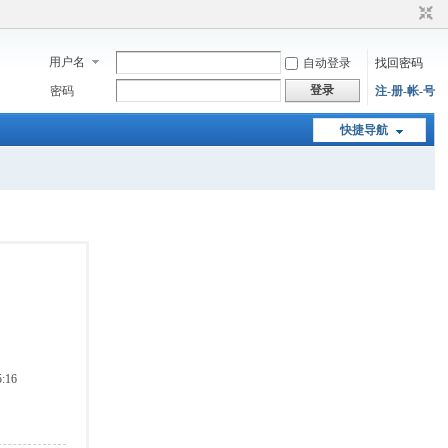
用户名
自动登录
找回密码
登录
密码
注-册-帐-号
快捷导航
:16