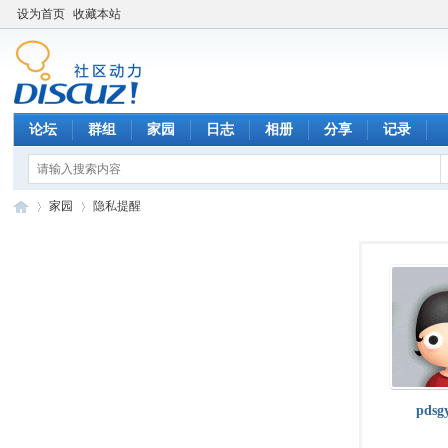
设为首页
收藏本站
论坛
群组
家园
日志
相册
分享
记录
家园
隐私提醒
数
›
›
pdsg