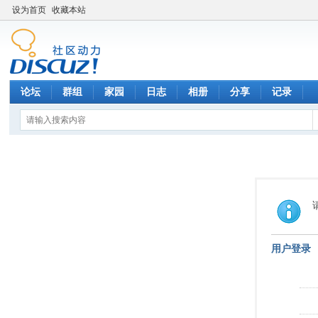
设为首页
收藏本站
论坛
群组
家园
日志
相册
分享
记录
用户登录