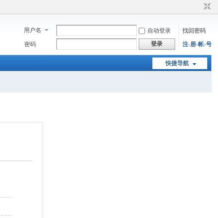
用户名
自动登录
找回密码
登录
密码
注-册-帐-号
快捷导航