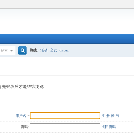
热搜:
活动
交友
discuz
搜索
搜
索
请先登录后才能继续浏览
用户名
注-册-帐-号
密码:
找回密码