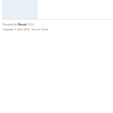
模
Powered by
Discuz!
X3.4
Copyright © 2001-2021, Tencent Cloud.
论
坛