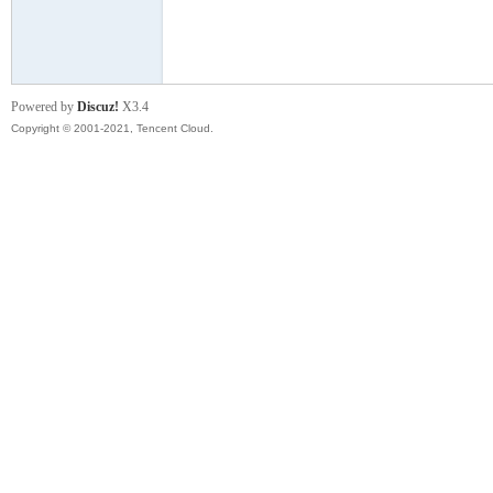
模
Powered by
Discuz!
X3.4
Copyright © 2001-2021, Tencent Cloud.
论
坛