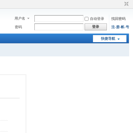
用户名
自动登录
找回密码
登录
密码
注-册-帐-号
快捷导航