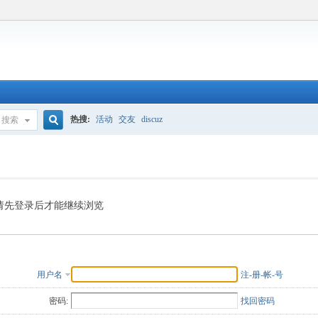
热搜:
活动
交友
discuz
搜索
搜
索
请先登录后才能继续浏览
用户名
注-册-帐-号
密码:
找回密码