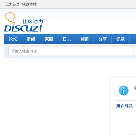
设为首页
收藏本站
论坛
群组
家园
日志
相册
分享
记录
用户登录