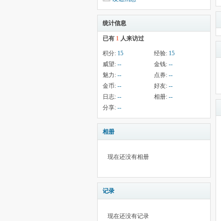
统计信息
已有
1
人来访过
积分:
15
经验:
15
威望:
--
金钱:
--
魅力:
--
点券:
--
金币:
--
好友:
--
日志:
--
相册:
--
分享:
--
相册
现在还没有相册
记录
现在还没有记录