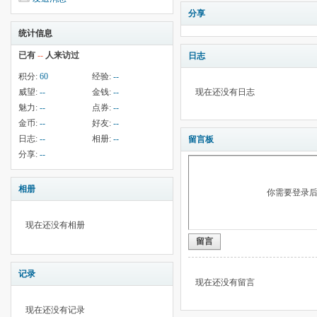
分享
统计信息
已有
--
人来访过
日志
积分:
60
经验:
--
威望:
--
金钱:
--
现在还没有日志
魅力:
--
点券:
--
金币:
--
好友:
--
日志:
--
相册:
--
留言板
分享:
--
相册
你需要登录
现在还没有相册
留言
记录
现在还没有留言
现在还没有记录