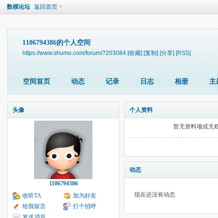
数模论坛
返回首页
1106794386的个人空间
https://www.shumo.com/forum/?203084
[收藏]
[复制]
[分享]
[RSS]
空间首页
动态
记录
日志
相册
主
头像
个人资料
暂无资料项或无
动态
1106794386
现在还没有动态
收听TA
加为好友
给我留言
打个招呼
发送消息