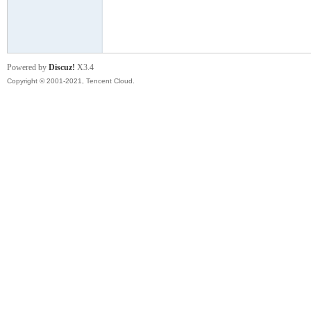
模
Powered by
Discuz!
X3.4
Copyright © 2001-2021, Tencent Cloud.
论
坛