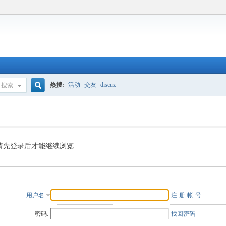
热搜:
活动
交友
discuz
搜索
搜
索
请先登录后才能继续浏览
用户名
注-册-帐-号
密码:
找回密码