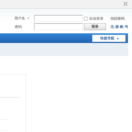
用户名
自动登录
找回密码
登录
密码
注-册-帐-号
快捷导航