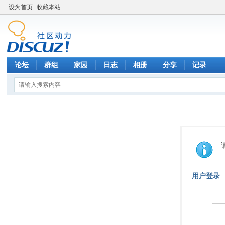
设为首页
收藏本站
论坛
群组
家园
日志
相册
分享
记录
用户登录