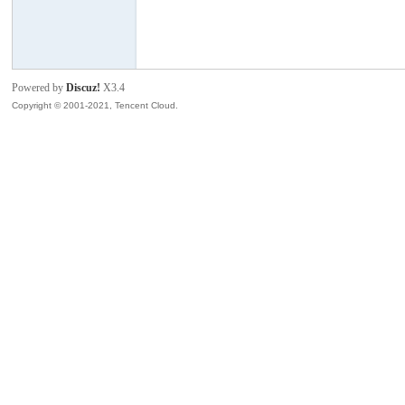
模
Powered by
Discuz!
X3.4
Copyright © 2001-2021, Tencent Cloud.
论
坛