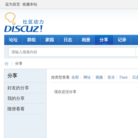
设为首页
收藏本站
论坛
群组
家园
日志
相册
分享
记录
分享
分享
按类型查看:
全部
|
网址
|
视频
|
音乐
|
Flash
|
日
好友的分享
数
›
现在还没分享
我的分享
随便看看