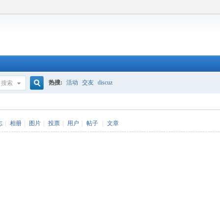
热搜:
活动
交友
discuz
搜索
搜
志
|
相册
|
图片
|
投票
|
用户
|
帖子
|
文章
索