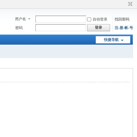
用户名
自动登录
找回密码
登录
密码
注-册-帐-号
快捷导航