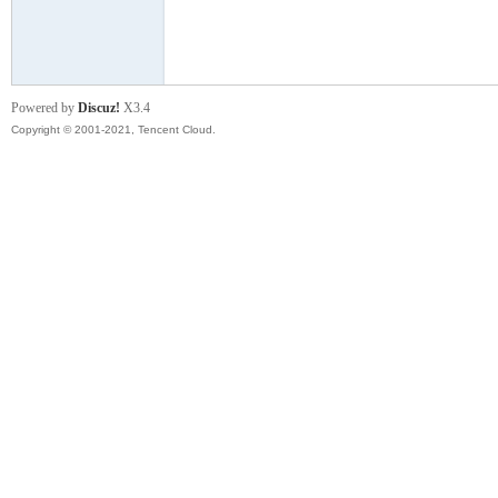
模
Powered by
Discuz!
X3.4
Copyright © 2001-2021, Tencent Cloud.
论
坛