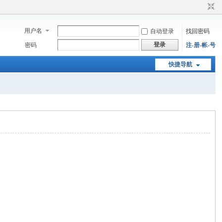
用户名
自动登录
找回密码
登录
密码
注-册-帐-号
快捷导航