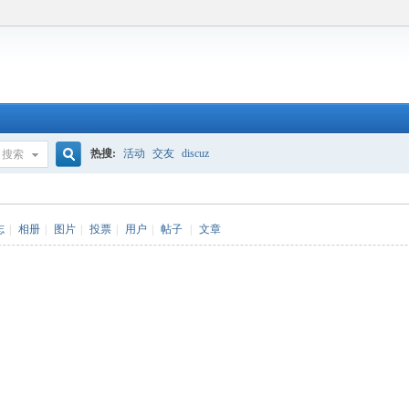
热搜:
活动
交友
discuz
搜索
搜
志
|
相册
|
图片
|
投票
|
用户
|
帖子
|
文章
索