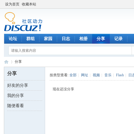
设为首页
收藏本站
论坛
群组
家园
日志
相册
分享
记录
分享
分享
按类型查看:
全部
|
网址
|
视频
|
音乐
|
Flash
|
日
好友的分享
数
›
现在还没分享
我的分享
随便看看