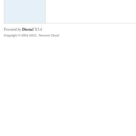
模
Powered by
Discuz!
X3.4
Copyright © 2001-2021, Tencent Cloud.
论
坛