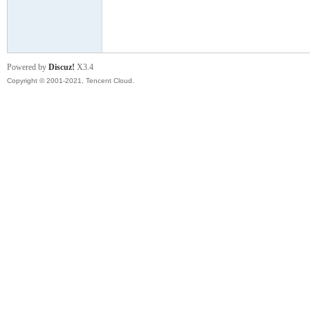
模
Powered by
Discuz!
X3.4
Copyright © 2001-2021, Tencent Cloud.
论
坛