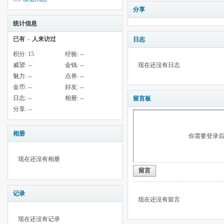
分享
统计信息
已有
--
人来访过
日志
积分:
15
经验:
--
威望:
--
金钱:
--
现在还没有日志
魅力:
--
点券:
--
金币:
--
好友:
--
日志:
--
相册:
--
留言板
分享:
--
相册
你需要登录
现在还没有相册
留言
记录
现在还没有留言
现在还没有记录