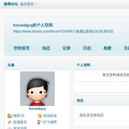
数模论坛
返回首页
beyondqyq的个人空间
https://www.shumo.com/forum/?204067
[收藏]
[复制]
[分享]
[RSS]
空间首页
动态
记录
日志
相册
主
头像
个人资料
暂无资料项或无
动态
beyondqyq
现在还没有动态
收听TA
加为好友
给我留言
打个招呼
发送消息