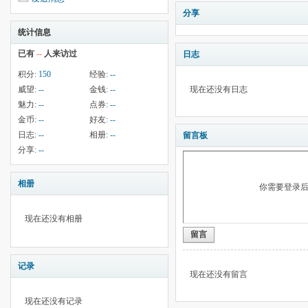
分享
统计信息
已有
--
人来访过
日志
积分:
150
经验:
--
威望:
--
金钱:
--
现在还没有日志
魅力:
--
点券:
--
金币:
--
好友:
--
日志:
--
相册:
--
留言板
分享:
--
相册
你需要登录
现在还没有相册
留言
记录
现在还没有留言
现在还没有记录