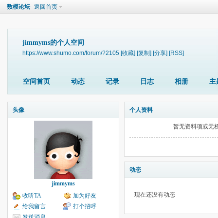
数模论坛
返回首页
jimmyms的个人空间
https://www.shumo.com/forum/?2105
[收藏]
[复制]
[分享]
[RSS]
空间首页
动态
记录
日志
相册
主
头像
个人资料
暂无资料项或无
动态
jimmyms
现在还没有动态
收听TA
加为好友
给我留言
打个招呼
发送消息