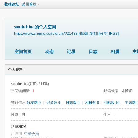
数模论坛
返回首页
southchina的个人空间
https://www.shumo.com/forum/?21438
[收藏]
[复制]
[分享]
[RSS]
空间首页
动态
记录
日志
相册
主
个人资料
southchina
(UID: 21438)
空间访问量
1
邮箱状态
未验证
统计信息
好友数 0
|
记录数 0
|
日志数 0
|
相册数 0
|
回帖数 16
|
主题数 
性别
男
生日
-
活跃概况
用户组
中级会员