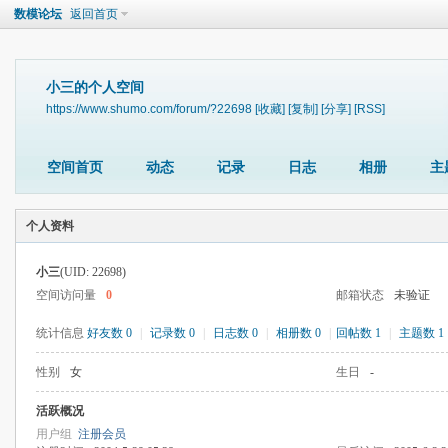
数模论坛
返回首页
小三的个人空间
https://www.shumo.com/forum/?22698
[收藏]
[复制]
[分享]
[RSS]
空间首页
动态
记录
日志
相册
主
个人资料
小三
(UID: 22698)
空间访问量
0
邮箱状态
未验证
统计信息
好友数 0
|
记录数 0
|
日志数 0
|
相册数 0
|
回帖数 1
|
主题数 1
性别
女
生日
-
活跃概况
用户组
注册会员