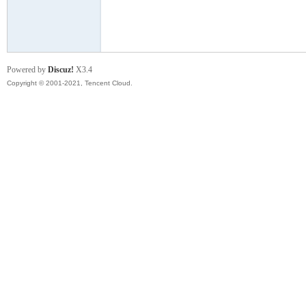
模
Powered by
Discuz!
X3.4
Copyright © 2001-2021, Tencent Cloud.
论
坛