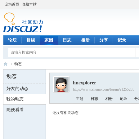
设为首页
收藏本站
论坛
群组
家园
日志
相册
分享
记录
动态
动态
hnexplorer
好友的动态
https://www.shumo.com/forum/?1255285
数
›
主题
日志
相册
记录
分
我的动态
随便看看
还没有相关动态