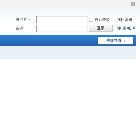
用户名
自动登录
找回密码
登录
密码
注-册-帐-号
快捷导航