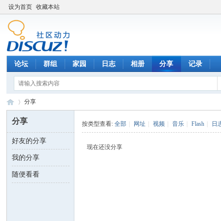
设为首页
收藏本站
论坛
群组
家园
日志
相册
分享
记录
分享
分享
按类型查看:
全部
|
网址
|
视频
|
音乐
|
Flash
|
日
好友的分享
数
›
现在还没分享
我的分享
随便看看