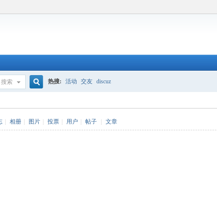
热搜:
活动
交友
discuz
搜索
搜
志
|
相册
|
图片
|
投票
|
用户
|
帖子
|
文章
索