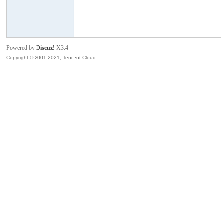
模
Powered by
Discuz!
X3.4
Copyright © 2001-2021, Tencent Cloud.
论
坛