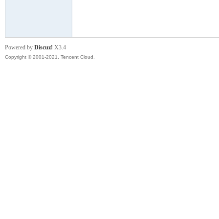
模
Powered by
Discuz!
X3.4
Copyright © 2001-2021, Tencent Cloud.
论
坛