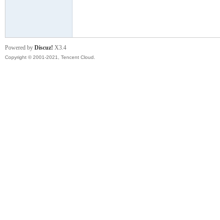
模
Powered by
Discuz!
X3.4
Copyright © 2001-2021, Tencent Cloud.
论
坛