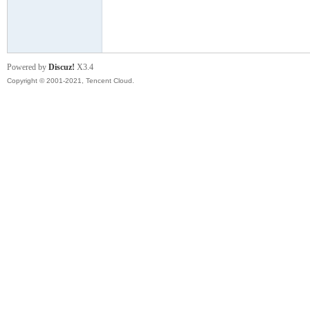
模
Powered by
Discuz!
X3.4
Copyright © 2001-2021, Tencent Cloud.
论
坛