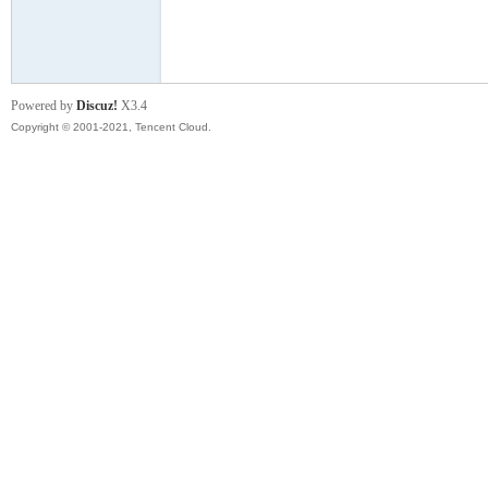
模
Powered by
Discuz!
X3.4
Copyright © 2001-2021, Tencent Cloud.
论
坛