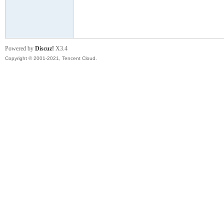
模
Powered by
Discuz!
X3.4
Copyright © 2001-2021, Tencent Cloud.
论
坛