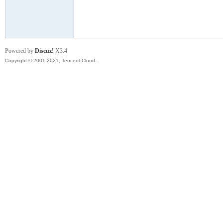
模
Powered by
Discuz!
X3.4
Copyright © 2001-2021, Tencent Cloud.
论
坛