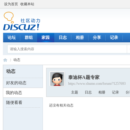
设为首页
收藏本站
论坛
群组
家园
日志
相册
分享
记录
动态
动态
泰迪杯A题专家
好友的动态
https://www.shumo.com/forum/?1257693
数
›
主题
日志
相册
记录
分
我的动态
随便看看
还没有相关动态