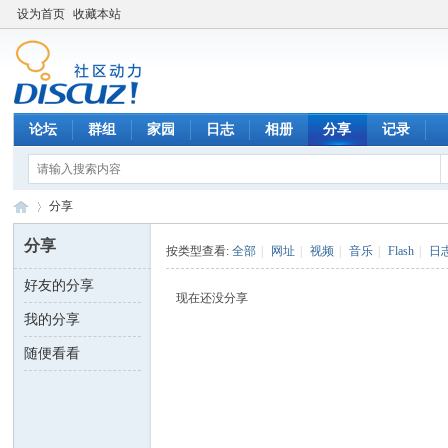
设为首页
收藏本站
论坛
群组
家园
日志
相册
分享
记录
分享
分享
按类型查看:
全部
|
网址
|
视频
|
音乐
|
Flash
|
日
好友的分享
数
›
现在还没分享
我的分享
随便看看