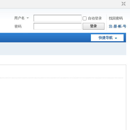
用户名
自动登录
找回密码
登录
密码
注-册-帐-号
快捷导航