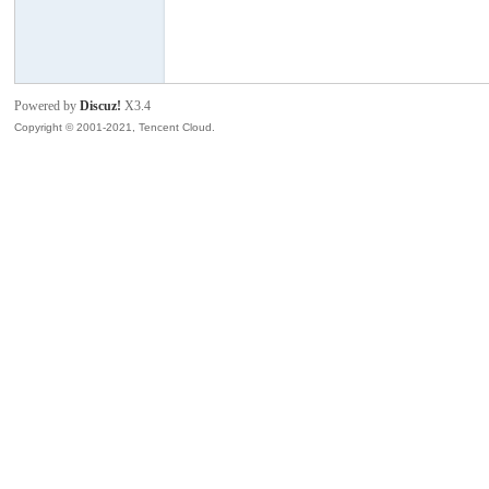
模
Powered by
Discuz!
X3.4
Copyright © 2001-2021, Tencent Cloud.
论
坛