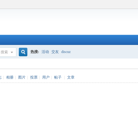
热搜:
活动
交友
discuz
搜索
搜
志
|
相册
|
图片
|
投票
|
用户
|
帖子
|
文章
索