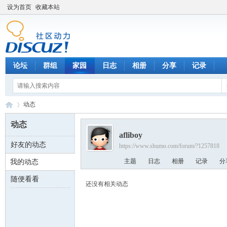
设为首页
收藏本站
论坛
群组
家园
日志
相册
分享
记录
动态
动态
afliboy
好友的动态
https://www.shumo.com/forum/?1257818
数
›
主题
日志
相册
记录
分
我的动态
随便看看
还没有相关动态