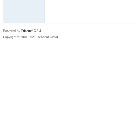
模
Powered by
Discuz!
X3.4
Copyright © 2001-2021, Tencent Cloud.
论
坛