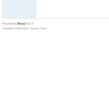
模
Powered by
Discuz!
X3.4
Copyright © 2001-2021, Tencent Cloud.
论
坛