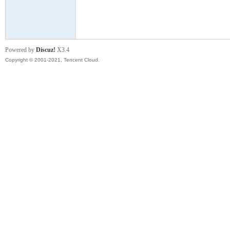
模
Powered by
Discuz!
X3.4
Copyright © 2001-2021, Tencent Cloud.
论
坛