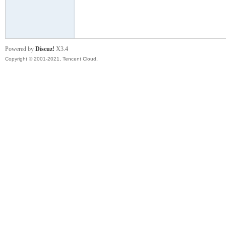
模
Powered by
Discuz!
X3.4
Copyright © 2001-2021, Tencent Cloud.
论
坛