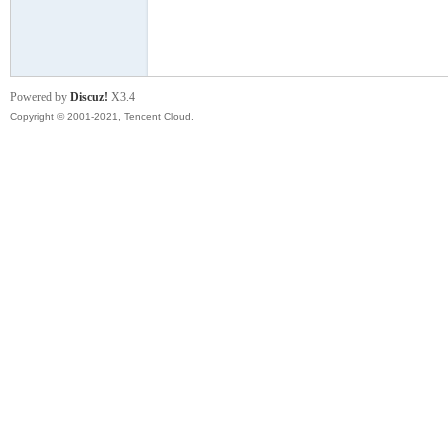
模
Powered by
Discuz!
X3.4
Copyright © 2001-2021, Tencent Cloud.
论
坛