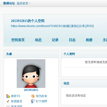
数模论坛
返回首页
2653932815的个人空间
https://www.shumo.com/forum/?248234
[收藏]
[复制]
[分享]
[RSS]
空间首页
动态
记录
日志
相册
主
头像
个人资料
暂无资料项或无
动态
2653932815
现在还没有动态
收听TA
加为好友
给我留言
打个招呼
发送消息