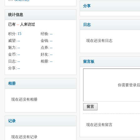
分享
统计信息
已有
--
人来访过
日志
积分:
15
经验:
--
威望:
--
金钱:
--
现在还没有日志
魅力:
--
点券:
--
金币:
--
好友:
--
日志:
--
相册:
--
留言板
分享:
--
相册
你需要登录
现在还没有相册
留言
记录
现在还没有留言
现在还没有记录