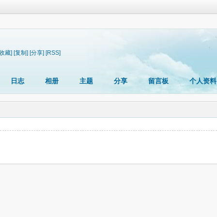
[收藏]
[复制]
[分享]
[RSS]
日志
相册
主题
分享
留言板
个人资料