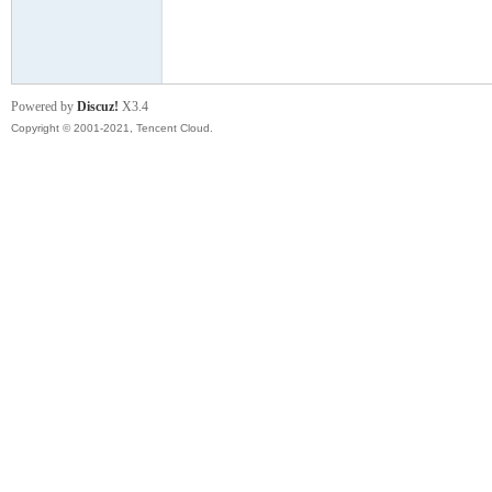
模
Powered by
Discuz!
X3.4
Copyright © 2001-2021, Tencent Cloud.
论
坛