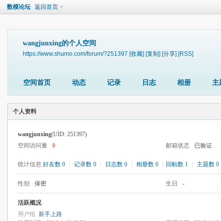
数模论坛
返回首页
wangjunxing的个人空间
https://www.shumo.com/forum/?251397
[收藏]
[复制]
[分享]
[RSS]
空间首页
动态
记录
日志
相册
主
个人资料
wangjunxing
(UID: 251397)
空间访问量
0
邮箱状态
已验证
统计信息
好友数 0
|
记录数 0
|
日志数 0
|
相册数 0
|
回帖数 1
|
主题数 0
性别
保密
生日
-
活跃概况
用户组
新手上路