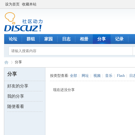
设为首页
收藏本站
论坛
群组
家园
日志
相册
分享
记录
分享
分享
按类型查看:
全部
|
网址
|
视频
|
音乐
|
Flash
|
日
好友的分享
数
›
现在还没分享
我的分享
随便看看