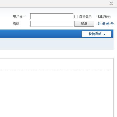
用户名
自动登录
找回密码
登录
密码
注-册-帐-号
快捷导航