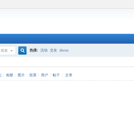
热搜:
活动
交友
discuz
搜索
搜
志
|
相册
|
图片
|
投票
|
用户
|
帖子
|
文章
索