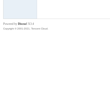
模
Powered by
Discuz!
X3.4
Copyright © 2001-2021, Tencent Cloud.
论
坛