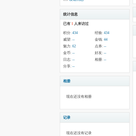
统计信息
已有
1
人来访过
积分:
434
经验:
434
威望:
--
金钱:
44
魅力:
62
点券:
--
金币:
--
好友:
--
日志:
--
相册:
--
分享:
--
相册
现在还没有相册
记录
现在还没有记录