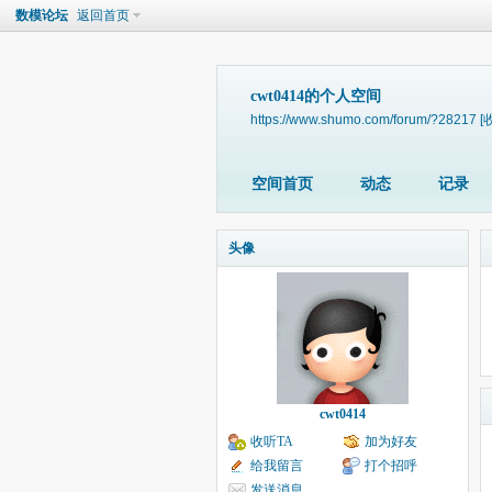
数模论坛
返回首页
cwt0414的个人空间
https://www.shumo.com/forum/?28217
[
空间首页
动态
记录
头像
cwt0414
收听TA
加为好友
给我留言
打个招呼
发送消息