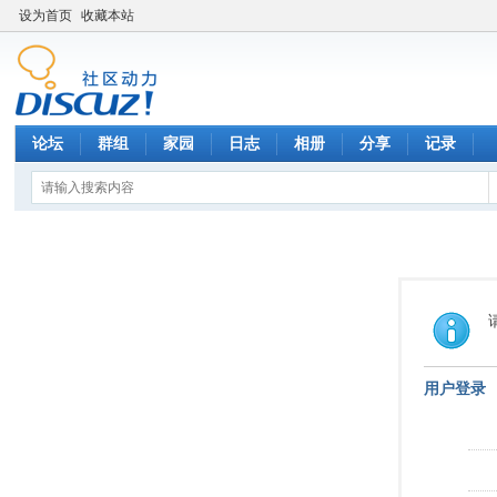
设为首页
收藏本站
论坛
群组
家园
日志
相册
分享
记录
用户登录