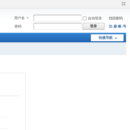
用户名
自动登录
找回密码
登录
密码
注-册-帐-号
快捷导航