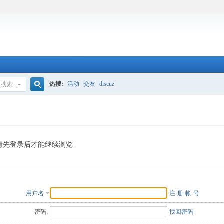
热搜:
活动
交友
discuz
搜索
搜
索
请先登录后才能继续浏览
用户名
注-册-帐-号
密码:
找回密码