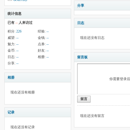
分享
统计信息
已有
--
人来访过
日志
积分:
226
经验:
--
威望:
--
金钱:
--
现在还没有日志
魅力:
--
点券:
--
金币:
--
好友:
--
日志:
--
相册:
--
留言板
分享:
--
相册
你需要登录
现在还没有相册
留言
记录
现在还没有留言
现在还没有记录