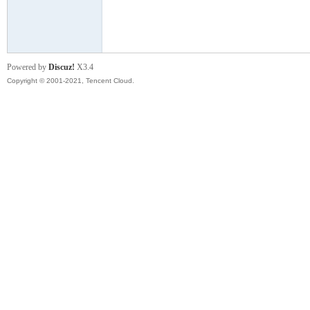
模
Powered by
Discuz!
X3.4
Copyright © 2001-2021, Tencent Cloud.
论
坛