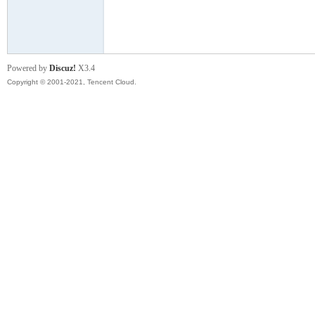
模
Powered by
Discuz!
X3.4
Copyright © 2001-2021, Tencent Cloud.
论
坛