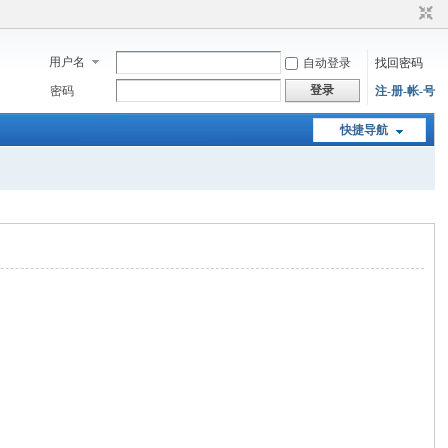
用户名
自动登录
找回密码
登录
密码
注-册-帐-号
快捷导航