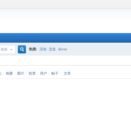
热搜:
活动
交友
discuz
搜索
搜
志
|
相册
|
图片
|
投票
|
用户
|
帖子
|
文章
索