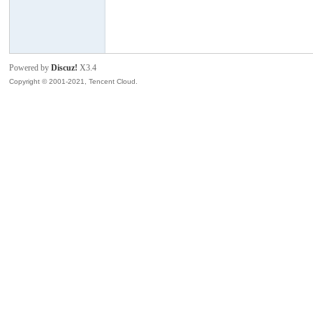
模
Powered by
Discuz!
X3.4
Copyright © 2001-2021, Tencent Cloud.
论
坛