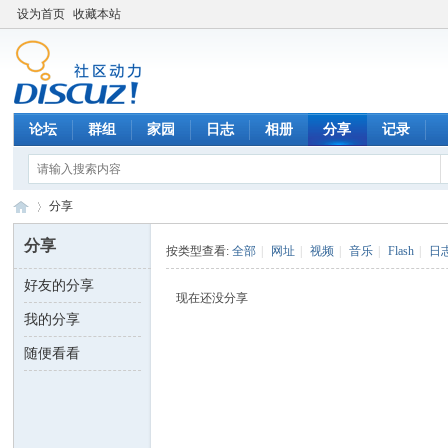
设为首页
收藏本站
论坛
群组
家园
日志
相册
分享
记录
分享
分享
按类型查看:
全部
|
网址
|
视频
|
音乐
|
Flash
|
日
好友的分享
数
›
现在还没分享
我的分享
随便看看