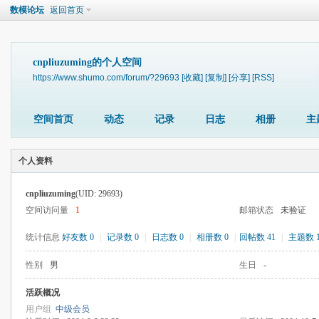
数模论坛
返回首页
cnpliuzuming的个人空间
https://www.shumo.com/forum/?29693
[收藏]
[复制]
[分享]
[RSS]
空间首页
动态
记录
日志
相册
主
个人资料
cnpliuzuming
(UID: 29693)
空间访问量
1
邮箱状态
未验证
统计信息
好友数 0
|
记录数 0
|
日志数 0
|
相册数 0
|
回帖数 41
|
主题数 
性别
男
生日
-
活跃概况
用户组
中级会员