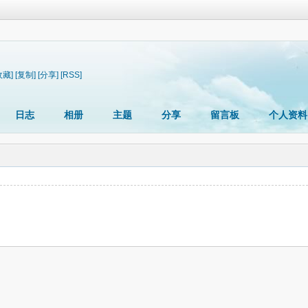
收藏]
[复制]
[分享]
[RSS]
日志
相册
主题
分享
留言板
个人资料