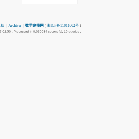
机版
|
Archiver
|
数学建模网
(
湘ICP备11011602号
)
7 02:50
, Processed in 0.035084 second(s), 10 queries .